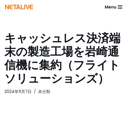
Menu
コ
ン
テ
キャッシュレス決済端
ン
ツ
末の製造工場を岩崎通
へ
ス
信機に集約（フライト
キ
ッ
ソリューションズ）
プ
2024年11月7日
未分類