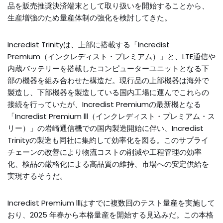
品を販売推奨決済端末として取り扱いを開始することから、
生産増強のため量産体制の強化を検討してきた。
Incredist Trinityは、上部に搭載する「Incredist
Premium（インクレディスト・プレミアム）」と、LTE通信や
内蔵バッテリーを搭載したコンピューターユニットとなる下
部の機器を組み合わせた構造だ。現行品の上部機器は海外で
製造し、下部機器を製造している国内工場に運んでこれらの
接続を行っていたが、Incredist Premiumの最新機となる
「Incredist Premium lll（インクレディスト・プレミアム・ス
リー）」の岩崎通信機での国内製造開始に伴い、Incredist
Trinityの製造も同社に集約して効率化を図る。このサプライ
チェーンの改善により物流コストの削減や工程管理の効率
化、検品の厳格化による高品質の維持、市場への安定供給を
実現するそうだ。
Incredist Premium lllはすでに複数回のテスト量産を実施して
おり、2025 年春から本格量産を開始する見込みだ。この本格