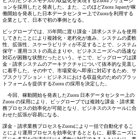
ビスのビジネスモデルの収益化を実現するZuoraソリューシ
ョンを採用したと発表した。また、このほどZuora Japanが稼
働開始を発表した日本データセンター上でZuoraを利用する
企業として、日本で初の事例となる。
ビッグローブでは、35年間に渡り課金・請求システムを使用
してきたことにより複雑化・老朽化が進み、システムの柔軟
性、拡張性、スケーラビリティが不足することで、システム
保守・運用コストの高止まりや、ビジネスニーズへの迅速な
対応が困難な状態だったという。そこで、ビッグローブは課
金・請求システムのアーキテクチャについて抜本的な見直し
に着手した。その中で、市場変化へ即座に対応するため、サ
ブスクリプション・ビジネスにおける収益化のためのプラッ
トフォームを提供するZuora の採用を決定した。
今回、稼動開始を発表したZuora 日本データセンター上の
Zuora の採用により、ビッグローブでは複雑な課金・請求業
務プロセスの効率化が可能となり、ビジネスのスケールに合
わせた拡張が容易になる。
課金・請求業務プロセスをZuoraにより一括で自動化するこ
とにより運用プロセスを効率化するとともに、顧客ニーズに