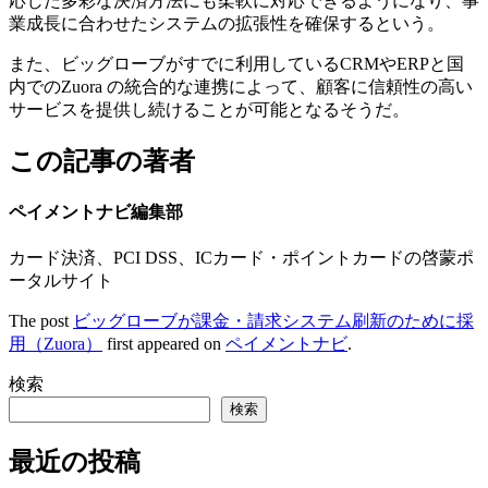
応じた多彩な決済方法にも柔軟に対応できるようになり、事
業成長に合わせたシステムの拡張性を確保するという。
また、ビッグローブがすでに利用しているCRMやERPと国
内でのZuora の統合的な連携によって、顧客に信頼性の高い
サービスを提供し続けることが可能となるそうだ。
この記事の著者
ペイメントナビ編集部
カード決済、PCI DSS、ICカード・ポイントカードの啓蒙ポ
ータルサイト
The post
ビッグローブが課金・請求システム刷新のために採
用（Zuora）
first appeared on
ペイメントナビ
.
検索
検索
最近の投稿