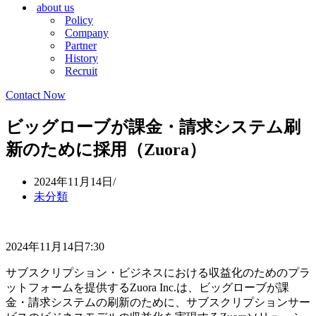
about us
シ
ョ
Policy
ョ
ン
Company
ン
メ
Partner
メ
ニ
History
ニ
ュ
Recruit
ュ
ー
ー
Contact Now
ビッグローブが課金・請求システム刷
新のために採用（Zuora）
2024年11月14日
未分類
2024年11月14日7:30
サブスクリプション・ビジネスにおける収益化のためのプラ
ットフォームを提供するZuora Inc.は、ビッグローブが課
金・請求システムの刷新のために、サブスクリプションサー