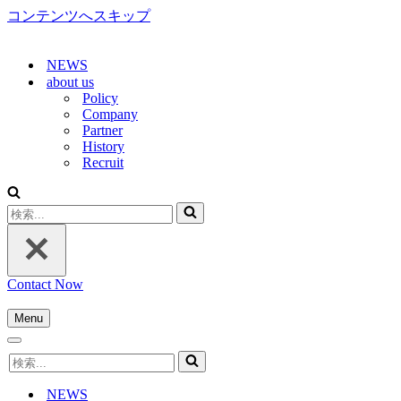
コンテンツへスキップ
NEWS
about us
Policy
Company
Partner
History
Recruit
検
索...
Contact Now
Menu
ナ
ナ
ビ
検
ビ
ゲ
索...
ゲ
ー
NEWS
ー
シ