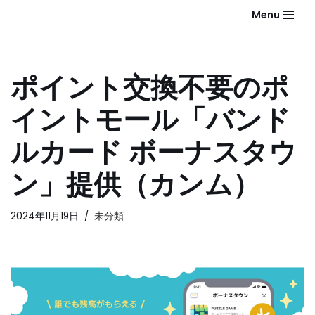
Menu
コ
ン
テ
ポイント交換不要のポ
ン
ツ
イントモール「バンド
へ
ス
ルカード ボーナスタウ
キ
ッ
ン」提供（カンム）
プ
2024年11月19日
未分類