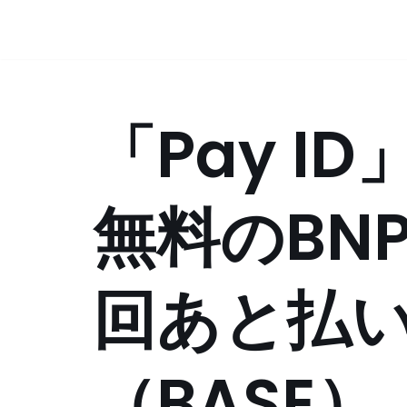
コ
ン
テ
「Pay I
ン
ツ
へ
ス
無料のBNPL
キ
ッ
プ
回あと払
（BASE）