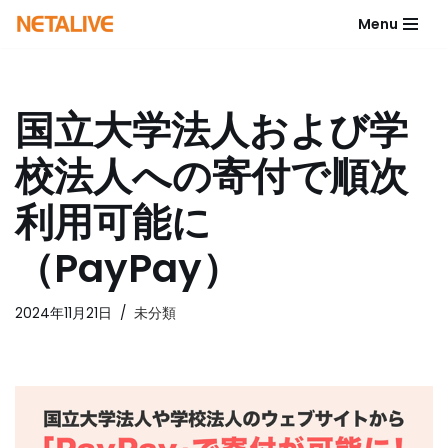
Menu
コ
ン
テ
国立大学法人および学
ン
ツ
校法人への寄付で順次
へ
ス
利用可能に
キ
ッ
（PayPay）
プ
2024年11月21日
未分類