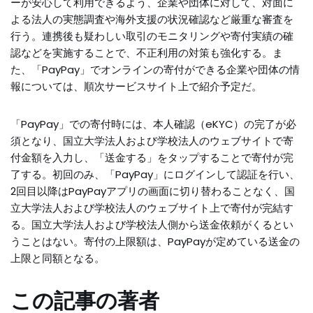
ーが安心して利用できるよう、企業や団体に対して、対面に
よる法人の実態調査や海外支援の状況確認など厳重な審査を
行う。連携後も疑わしい取引のモニタリングや寄付実績の確
認などを実施することで、不正利用の対策も強化する。ま
た、「PayPay」でオンラインの寄付ができる企業や団体の情
報については、順次サービスサイト上で紹介予定だ。
「PayPay」での寄付時には、本人確認（eKYC）の完了が必
須となり、国立大学法人および学校法人のウェブサイトで寄
付金額を入力し、「送金する」をタップすることで寄付が完
了する。初回のみ、「PayPay」にログインして認証を行い、
2回目以降はPayPayアプリの画面に切り替わることなく、国
立大学法人および学校法人のウェブサイト上で寄付が完結す
る。国立大学法人および学校法人側から送金依頼がくるとい
うことはない。寄付の上限額は、PayPayが定めている送金の
上限と同額となる。
この記事の著者