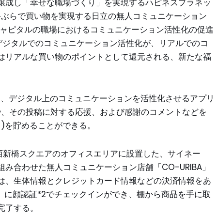
醸成し「幸せな職場づくり」を実現するハピネスプラネッ
ct」と、手ぶらで買い物を実現する日立の無人コミュニケーション
HCキャピタルの職場におけるコミュニケーション活性化の促進
デジタルでのコミュニケーション活性化が、リアルでのコ
はリアルな買い物のポイントとして還元される、新たな福
は、デジタル上のコミュニケーションを活性化させるアプリ
」での投稿や、その投稿に対する応援、および感謝のコメントなどを
)を貯めることができる。
る西新橋スクエアのオフィスエリアに設置した、サイネー
み合わせた無人コミュニケーション店舗「CO-URIBA」
は、生体情報とクレジットカード情報などの決済情報をあ
A」に顔認証*2でチェックインができ、棚から商品を手に取
完了する。