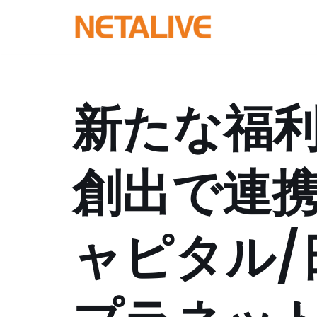
コ
ン
テ
ン
新たな福
ツ
へ
ス
創出で連携
キ
ッ
プ
ャピタル/