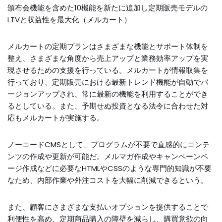
頒布会機能を含めた10機能を新たに追加し定期販売モデルの
LTVと収益性を最大化（メルカート）
メルカートの定期プランはさまざまな機能とサポート体制を
整え、さまざまな角度から売上アップと業務効率アップを実
現させるための支援を行っている。メルカートが情報取集を
行っており、定期販売における最新トレンド機能が自動でバ
ージョンアップされ、常に最新の機能を利用することができ
るとしている。また、予期せぬ投資となる法令に合わせた対
応もメルカートが実施する。
ノーコードCMSとして、プログラムが不要で直感的にコンテ
ンツの作成や更新が可能だ。メルマガ作成やキャンペーンペ
ージ作成などに必要なHTMLやCSSのような専門的知識が不要
なため、内部作業や外注コストを大幅に削減できるという。
また、顧客にさまざまな支払いオプションを提供することで
利便性を高め、定期商品購入の障壁を減らし、購買意欲の向