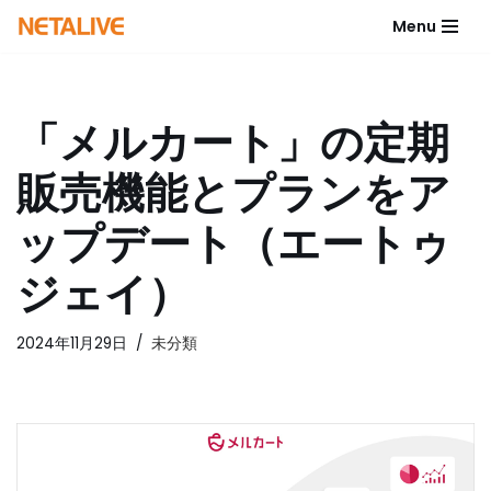
Menu
コ
ン
テ
「メルカート」の定期
ン
ツ
販売機能とプランをア
へ
ス
ップデート（エートゥ
キ
ッ
ジェイ）
プ
2024年11月29日
未分類