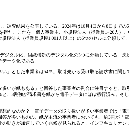
調査結果を公表している。2024年は10月4日から8日までの
答を得た。これを、個人事業主、小規模法人（従業員1~20人）、
0人）、大規模法人（従業員規模1,001人以上）の6つのセルに分類して
のデジタル化、組織横断のデジタル化の3つに分類している。決
子データ化である。
多い」とした事業者は54％。取引先から受け取る請求書に関し
が多いが紙もある」と回答した事業者の割合に注目すると、取
2％と、3割強が請求書を紙から電子データにほぼ移行済み。そ
理想的なのか？ 電子データの取り扱いが多い事業者では「電
回答が多いものの、紙が主流の事業者においても、約3割が「
化の動きが加速していく兆候が見られると、インフキュリオン 