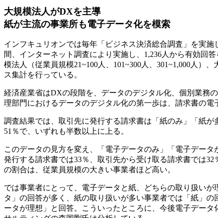
大規模法人がDXを主導
紙が主流の事業所も電子データ化を模索
インフキュリオンでは毎年「ビジネス決済総合調査」を実施し、
間、インターネット調査により実施し、1,236人から有効回
模法人（従業員規模21~100人、101~300人、301~1,00
ス集計を行っている。
経済産業省はDXの段階を、データのデジタル化、個別業務
理部門におけるデータのデジタル化の第一歩は、請求書の電
調査結果では、取引先に発行する請求書は「紙のみ」「紙が
51％で、いずれも半数以上に上る。
このデータの見方を変え、「電子データのみ」「電子データ
発行する請求書では33％、取引先から受け取る請求書では3
の割合は、従業員規模の大きい事業者ほど高い。
では事業者にとって、電子データと紙、どちらの取り扱いが
タ」の回答が多く、紙の取り扱いが多い事業者では「紙」の
ータが理想」と回答。こういったところに、今後電子データ