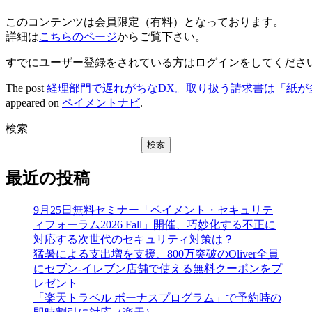
このコンテンツは会員限定（有料）となっております。
詳細は
こちらのページ
からご覧下さい。
すでにユーザー登録をされている方は
ログイン
をしてくださ
The post
経理部門で遅れがちなDX。取り扱う請求書は「紙が
appeared on
ペイメントナビ
.
検索
検索
最近の投稿
9月25日無料セミナー「ペイメント・セキュリテ
ィフォーラム2026 Fall」開催、巧妙化する不正に
対応する次世代のセキュリティ対策は？
猛暑による支出増を支援、800万突破のOliver全員
にセブン‐イレブン店舗で使える無料クーポンをプ
レゼント
「楽天トラベル ボーナスプログラム」で予約時の