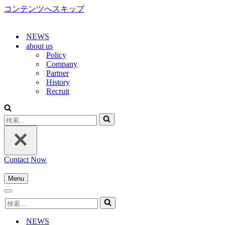
コンテンツへスキップ
NEWS
about us
Policy
Company
Partner
History
Recruit
検
索...
Contact Now
Menu
ナ
ナ
ビ
検
ビ
ゲ
索...
ゲ
ー
NEWS
ー
シ