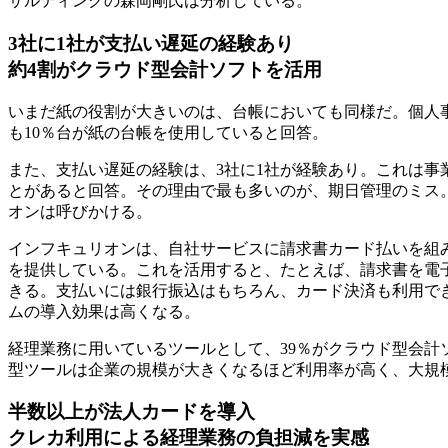
サルティングの森岡剛氏は分析している。
3社に1社が支払い遅延の経験あり
約4割がクラウド型会計ソフトを活用
いまだ紙の役割が大きいのは、台帳においても同様だ。個人事
も10％台が紙の台帳を使用していると回答。
また、支払い遅延の経験は、3社に1社が経験あり。これは
とがあると回答。その理由で最も多いのが、期日管理のミス
オンは呼びかける。
インフキュリオンは、自社サービスに請求書カード払いを組み込
を提供している。これを活用すると、たとえば、請求書を電
きる。支払いには銀行振込はもちろん、カード決済も利用で
ムの導入効果は高くなる。
経理業務に用いているツールとして、39％がクラウド型会計
型ツールは企業の規模が大きくなるほど利用率が高く、大規
半数以上が法人カードを導入
クレカ利用による経理業務の負担減を実感