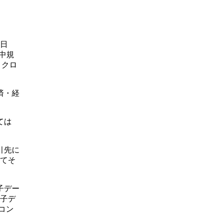
5日
中規
、クロ
済・経
ては
引先に
してそ
子デー
電子デ
コン