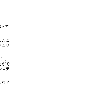
法人で
したこ
キュリ
ス）」
とがで
システ
ラウド