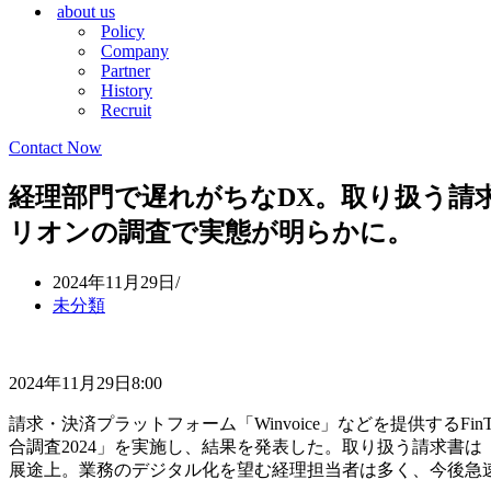
about us
シ
ョ
Policy
ョ
ン
Company
ン
メ
Partner
メ
ニ
History
ニ
ュ
Recruit
ュ
ー
ー
Contact Now
経理部門で遅れがちなDX。取り扱う請
リオンの調査で実態が明らかに。
2024年11月29日
未分類
2024年11月29日8:00
請求・決済プラットフォーム「Winvoice」などを提供するF
合調査2024」を実施し、結果を発表した。取り扱う請求書
展途上。業務のデジタル化を望む経理担当者は多く、今後急