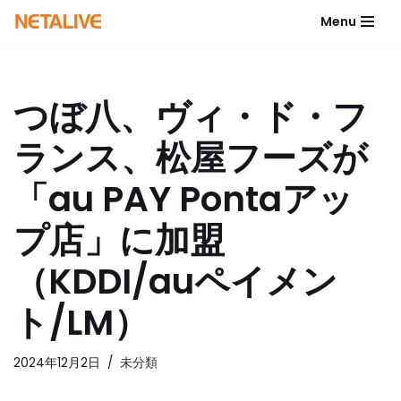
Menu
コ
ン
テ
つぼ八、ヴィ・ド・フ
ン
ツ
ランス、松屋フーズが
へ
ス
「au PAY Pontaアッ
キ
ッ
プ店」に加盟
プ
（KDDI/auペイメン
ト/LM）
2024年12月2日
未分類