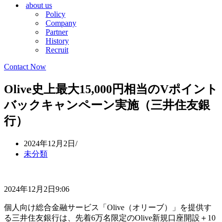
about us
シ
ョ
Policy
ョ
ン
Company
ン
メ
Partner
メ
ニ
History
ニ
ュ
Recruit
ュ
ー
ー
Contact Now
Olive史上最大15,000円相当のVポイント
バックキャンペーン実施（三井住友銀
行）
2024年12月2日
未分類
2024年12月2日9:06
個人向け総合金融サービス「Olive（オリーブ）」を提供す
る三井住友銀行は、先着6万名限定のOlive新規口座開設＋10