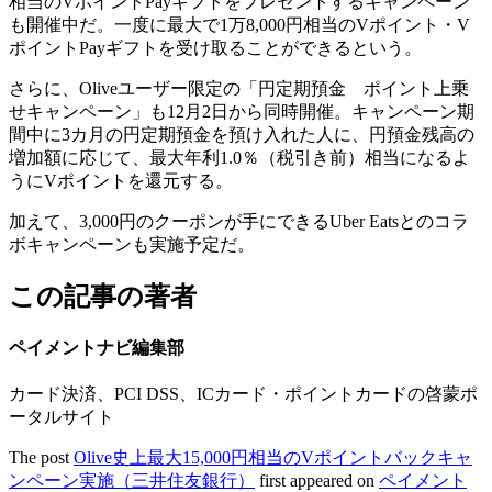
相当のVポイントPayギフトをプレゼントするキャンペーン
も開催中だ。一度に最大で1万8,000円相当のVポイント・V
ポイントPayギフトを受け取ることができるという。
さらに、Oliveユーザー限定の「円定期預金 ポイント上乗
せキャンペーン」も12月2日から同時開催。キャンペーン期
間中に3カ月の円定期預金を預け入れた人に、円預金残高の
増加額に応じて、最大年利1.0％（税引き前）相当になるよ
うにVポイントを還元する。
加えて、3,000円のクーポンが手にできるUber Eatsとのコラ
ボキャンペーンも実施予定だ。
この記事の著者
ペイメントナビ編集部
カード決済、PCI DSS、ICカード・ポイントカードの啓蒙ポ
ータルサイト
The post
Olive史上最大15,000円相当のVポイントバックキャ
ンペーン実施（三井住友銀行）
first appeared on
ペイメント