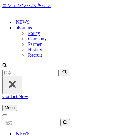
コンテンツへスキップ
NEWS
about us
Policy
Company
Partner
History
Recruit
検
索...
Contact Now
Menu
ナ
ナ
ビ
検
ビ
ゲ
索...
ゲ
ー
NEWS
ー
シ