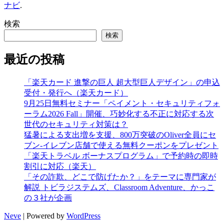
ナビ
.
検索
検索
最近の投稿
「楽天カード 進撃の巨人 超大型巨人デザイン」の申込
受付・発行へ（楽天カード）
9月25日無料セミナー「ペイメント・セキュリティフォ
ーラム2026 Fall」開催、巧妙化する不正に対応する次
世代のセキュリティ対策は？
猛暑による支出増を支援、800万突破のOliver全員にセ
ブン‐イレブン店舗で使える無料クーポンをプレゼント
「楽天トラベル ボーナスプログラム」で予約時の即時
割引に対応（楽天）
「その詐欺、どこで防げたか？」をテーマに専門家が
解説 トビラジステムズ、Classroom Adventure、かっこ
の３社が企画
Neve
| Powered by
WordPress