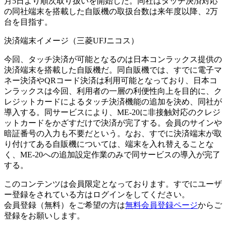
月5日より順次取り扱いを開始した。同社はタッチ決済対応
の同社端末を搭載した自販機の取扱台数は来年度以降、2万
台を目指す。
決済端末イメージ（三菱UFJニコス）
今回、タッチ決済が可能となるのは日本コンラックス提供の
決済端末を搭載した自販機だ。同自販機では、すでに電子マ
ネー決済やQRコード決済は利用可能となっており、日本コ
ンラックスは今回、利用者の一層の利便性向上を目的に、ク
レジットカードによるタッチ決済機能の追加を決め、同社が
導入する。同サービスにより、ME-20に非接触対応のクレジ
ットカードをかざすだけで決済が完了する。会員のサインや
暗証番号の入力も不要だという。なお、すでに決済端末が取
り付けてある自販機については、端末を入れ替えることな
く、ME-20への追加設定作業のみで同サービスの導入が完了
する。
このコンテンツは会員限定となっております。すでにユーザ
ー登録をされている方はログインをしてください。
会員登録（無料）をご希望の方は
無料会員登録ページ
からご
登録をお願いします。