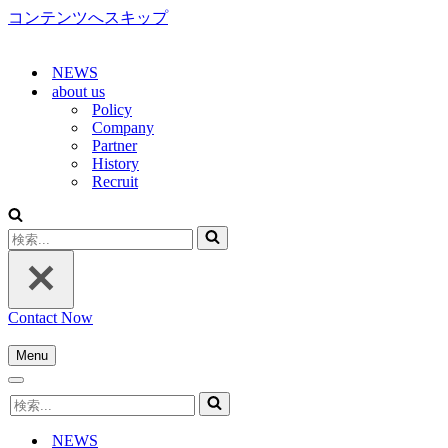
コンテンツへスキップ
NEWS
about us
Policy
Company
Partner
History
Recruit
検
索...
Contact Now
Menu
ナ
ナ
ビ
検
ビ
ゲ
索...
ゲ
ー
NEWS
ー
シ