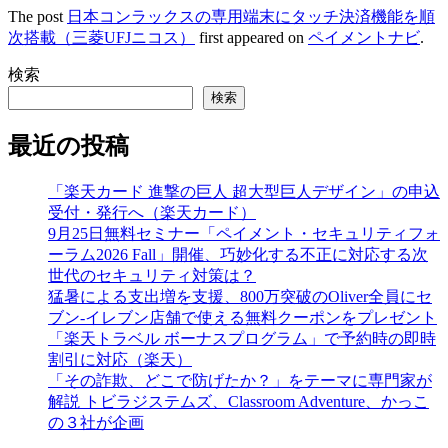
The post
日本コンラックスの専用端末にタッチ決済機能を順
次搭載（三菱UFJニコス）
first appeared on
ペイメントナビ
.
検索
検索
最近の投稿
「楽天カード 進撃の巨人 超大型巨人デザイン」の申込
受付・発行へ（楽天カード）
9月25日無料セミナー「ペイメント・セキュリティフォ
ーラム2026 Fall」開催、巧妙化する不正に対応する次
世代のセキュリティ対策は？
猛暑による支出増を支援、800万突破のOliver全員にセ
ブン‐イレブン店舗で使える無料クーポンをプレゼント
「楽天トラベル ボーナスプログラム」で予約時の即時
割引に対応（楽天）
「その詐欺、どこで防げたか？」をテーマに専門家が
解説 トビラジステムズ、Classroom Adventure、かっこ
の３社が企画