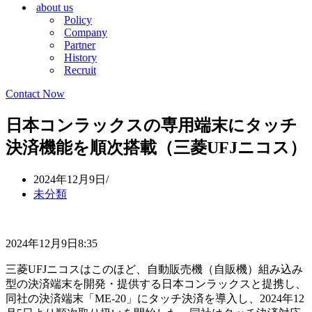
about us
シ
ョ
Policy
ョ
ン
Company
ン
メ
Partner
メ
ニ
History
ニ
ュ
Recruit
ュ
ー
ー
Contact Now
日本コンラックスの専用端末にタッチ
決済機能を順次搭載（三菱UFJニコス）
2024年12月9日
未分類
2024年12月9日8:35
三菱UFJニコスはこのほど、自動販売機（自販機）組み込み
型の決済端末を開発・提供する日本コンラックスと提携し、
同社の決済端末「ME-20」にタッチ決済を導入し、2024年12