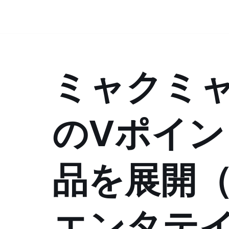
コ
ン
テ
ミャクミ
ン
ツ
へ
ス
のVポイ
キ
ッ
プ
品を展開
エンタテ