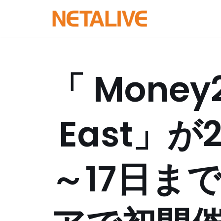
コ
ン
テ
ン
「 Money2
ツ
へ
ス
East」が2
キ
ッ
プ
～17日ま