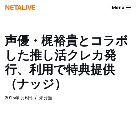
Menu
コ
ン
テ
声優・梶裕貴とコラボ
ン
ツ
した推し活クレカ発
へ
ス
行、利用で特典提供
キ
ッ
（ナッジ）
プ
2025年1月6日
未分類