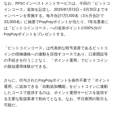
なお、PPSCインベストメントサービスは、今回の「ビットコ
インコース」追加を記念し、2025年1月13日～3月31日までキ
ャンペーンを実施する。毎月合計1万1,100名（3カ月合計で
33,300名）に抽選でPayPayポイントが当たり、1等当選者に
は「ビットコインコース」への追加ポイントの100%分の
PayPayポイントをプレゼントする。
「ビットコインコース」は代表的な暗号資産であるビットコ
インの現物価格への連動を目指すコースであり、口座開設等
の手続きを行うことなく、「ポイント運用」でビットコイン
の疑似運用体験ができる。
さらに、付与されたPayPayポイントを操作不要で「ポイント
運用」に追加できる「自動追加機能」をビットコインに連動
したコースで提供するのは、ポイント運用サービスを提供す
る主要な取扱業者で初めてとなる。なお、平日夜間の取引も
可能だ。