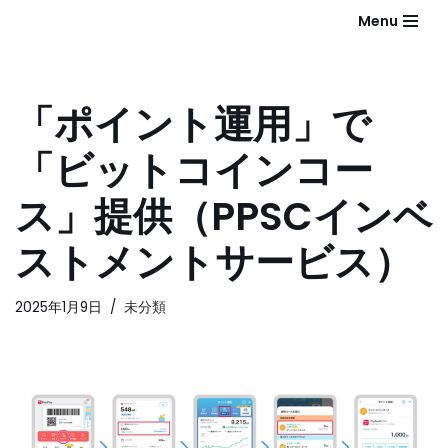
Menu
コ
ン
テ
「ポイント運用」で
ン
ツ
「ビットコインコー
へ
ス
ス」提供（PPSCインベ
キ
ッ
ストメントサービス）
プ
2025年1月9日
未分類