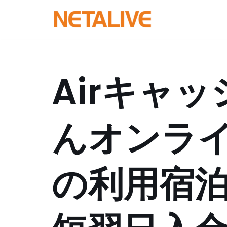
コ
ン
テ
ン
Airキャ
ツ
へ
ス
んオンラ
キ
ッ
プ
の利用宿