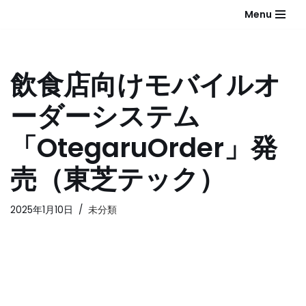
Menu
コ
ン
テ
飲食店向けモバイルオ
ン
ツ
ーダーシステム
へ
ス
「OtegaruOrder」発
キ
ッ
売（東芝テック）
プ
2025年1月10日
未分類