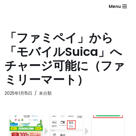
Menu
コ
ン
テ
「ファミペイ」から
ン
ツ
「モバイルSuica」へ
へ
ス
チャージ可能に（ファ
キ
ッ
ミリーマート）
プ
2025年1月15日
未分類