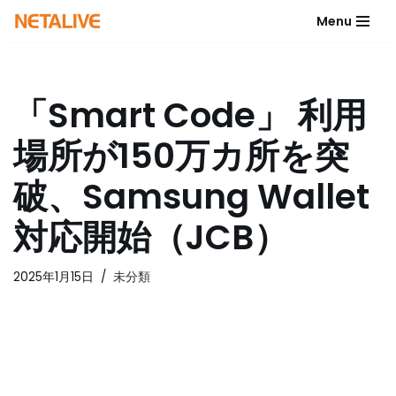
Menu
コ
ン
テ
「Smart Code」 利用
ン
ツ
場所が150万カ所を突
へ
ス
破、Samsung Wallet
キ
ッ
対応開始（JCB）
プ
2025年1月15日
未分類