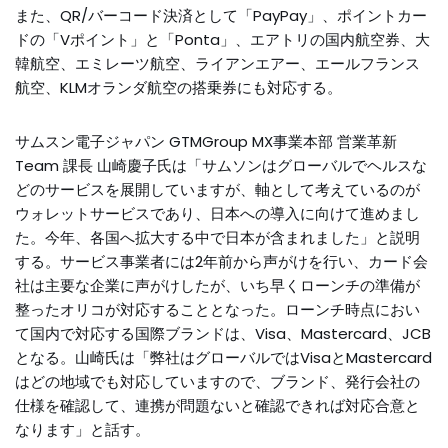
また、QR/バーコード決済として「PayPay」、ポイントカー
ドの「Vポイント」と「Ponta」、エアトリの国内航空券、大
韓航空、エミレーツ航空、ライアンエアー、エールフランス
航空、KLMオランダ航空の搭乗券にも対応する。
サムスン電子ジャパン GTMGroup MX事業本部 営業革新
Team 課長 山崎慶子氏は「サムソンはグローバルでヘルスな
どのサービスを展開していますが、軸として考えているのが
ウォレットサービスであり、日本への導入に向けて進めまし
た。今年、各国へ拡大する中で日本が含まれました」と説明
する。サービス事業者には2年前から声がけを行い、カード会
社は主要な企業に声がけしたが、いち早くローンチの準備が
整ったオリコが対応することとなった。ローンチ時点におい
て国内で対応する国際ブランドは、Visa、Mastercard、JCB
となる。山崎氏は「弊社はグローバルではVisaとMastercard
はどの地域でも対応していますので、ブランド、発行会社の
仕様を確認して、連携が問題ないと確認できれば対応合意と
なります」と話す。