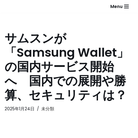
Menu
コ
ン
テ
サムスンが
ン
ツ
「Samsung Wallet」
へ
ス
の国内サービス開始
キ
ッ
へ 国内での展開や勝
プ
算、セキュリティは？
2025年1月24日
未分類