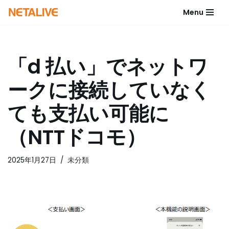
Menu
コ
ン
テ
「d 払い」でネットワ
ン
ツ
ークに接続していなく
へ
ス
ても支払い可能に
キ
ッ
（NTTドコモ）
プ
2025年1月27日
未分類