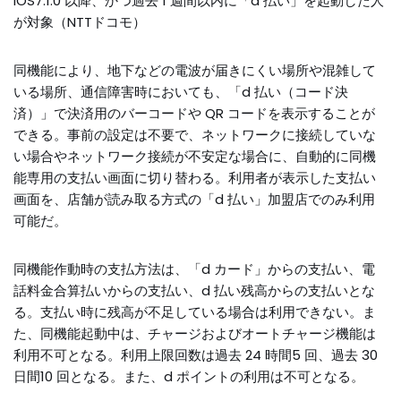
iOS7.1.0 以降、かつ過去 1 週間以内に「d 払い」を起動した人
が対象（NTTドコモ）
同機能により、地下などの電波が届きにくい場所や混雑して
いる場所、通信障害時においても、「d 払い（コード決
済）」で決済用のバーコードや QR コードを表示することが
できる。事前の設定は不要で、ネットワークに接続していな
い場合やネットワーク接続が不安定な場合に、自動的に同機
能専用の支払い画面に切り替わる。利用者が表示した支払い
画面を、店舗が読み取る方式の「d 払い」加盟店でのみ利用
可能だ。
同機能作動時の支払方法は、「d カード」からの支払い、電
話料金合算払いからの支払い、d 払い残高からの支払いとな
る。支払い時に残高が不足している場合は利用できない。ま
た、同機能起動中は、チャージおよびオートチャージ機能は
利用不可となる。利用上限回数は過去 24 時間5 回、過去 30
日間10 回となる。また、d ポイントの利用は不可となる。