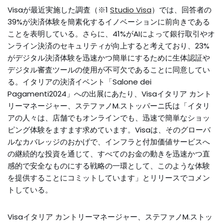
Visaが最近実施した調査（※1
Studio Visa
）では、回答者の
39%が決済体験を簡素化するイノベーションに前向きである
ことを表明している。さらに、41%がAIによって銀行取引やオ
ンライン決済のセキュリティが向上すると考えており、23%
がデジタル決済体験を迅速かつ簡単にするために生体認証や
デジタル審査ツールの使用が不可欠であることに同意してい
る。イタリアの決済イベント「Salone dei
Pagamenti2024」への出展にあたり、Visaイタリア カント
リーマネージャー、ステファノM.ストッパーニ氏は「イタリ
アの人々は、店舗でもオンラインでも、迅速で簡単なショッ
ピング体験をますます求めています。Visaは、そのグローバ
ルなカバレッジのおかげで、インフラと付加価値サービスへ
の継続的な投資を通じて、すべてのお金の動きを迅速かつ直
感的で安全なものにする戦略の一環として、このような体験
を提供することにコミットしています」とリリースでコメン
トしている。
Visaイタリア カントリーマネージャー、ステファノM.ストッ