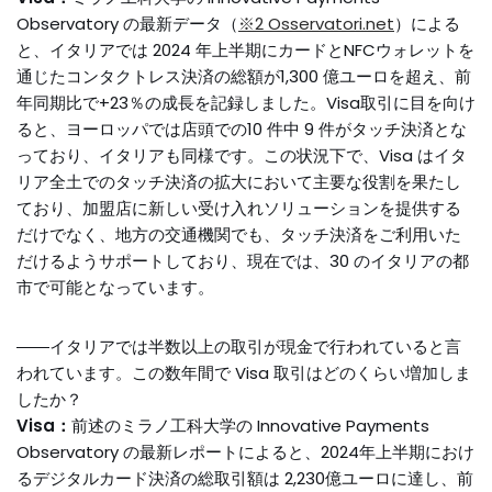
Observatory の最新データ（
※2 Osservatori.net
）による
と、イタリアでは 2024 年上半期にカードとNFCウォレットを
通じたコンタクトレス決済の総額が1,300 億ユーロを超え、前
年同期比で+23％の成長を記録しました。Visa取引に目を向け
ると、ヨーロッパでは店頭での10 件中 9 件がタッチ決済とな
っており、イタリアも同様です。この状況下で、Visa はイタ
リア全土でのタッチ決済の拡大において主要な役割を果たし
ており、加盟店に新しい受け入れソリューションを提供する
だけでなく、地方の交通機関でも、タッチ決済をご利用いた
だけるようサポートしており、現在では、30 のイタリアの都
市で可能となっています。
――イタリアでは半数以上の取引が現金で行われていると言
われています。この数年間で Visa 取引はどのくらい増加しま
したか？
Visa：
前述のミラノ工科大学の Innovative Payments
Observatory の最新レポートによると、2024年上半期におけ
るデジタルカード決済の総取引額は 2,230億ユーロに達し、前