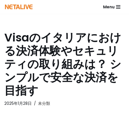
Menu
コ
ン
テ
Visaのイタリアにおけ
ン
ツ
る決済体験やセキュリ
へ
ス
ティの取り組みは？ シ
キ
ッ
ンプルで安全な決済を
プ
目指す
2025年1月28日
未分類