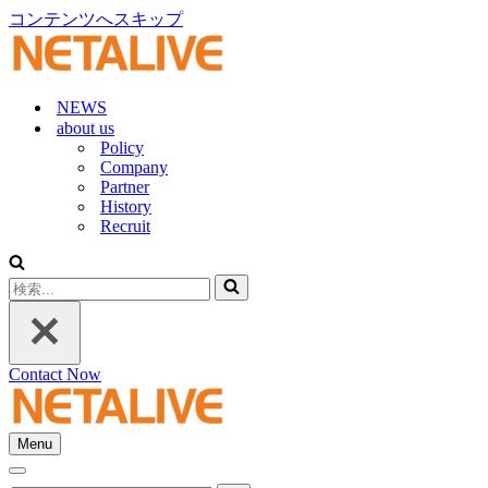
コンテンツへスキップ
NEWS
about us
Policy
Company
Partner
History
Recruit
検
索...
Contact Now
Menu
ナ
ナ
ビ