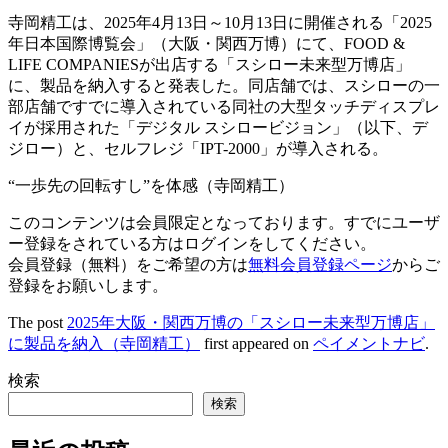
寺岡精工は、2025年4月13日～10月13日に開催される「2025
年日本国際博覧会」（大阪・関西万博）にて、FOOD &
LIFE COMPANIESが出店する「スシロー未来型万博店」
に、製品を納入すると発表した。同店舗では、スシローの一
部店舗ですでに導入されている同社の大型タッチディスプレ
イが採用された「デジタル スシロービジョン」（以下、デ
ジロー）と、セルフレジ「IPT-2000」が導入される。
“一歩先の回転すし”を体感（寺岡精工）
このコンテンツは会員限定となっております。すでにユーザ
ー登録をされている方はログインをしてください。
会員登録（無料）をご希望の方は
無料会員登録ページ
からご
登録をお願いします。
The post
2025年大阪・関西万博の「スシロー未来型万博店」
に製品を納入（寺岡精工）
first appeared on
ペイメントナビ
.
検索
検索