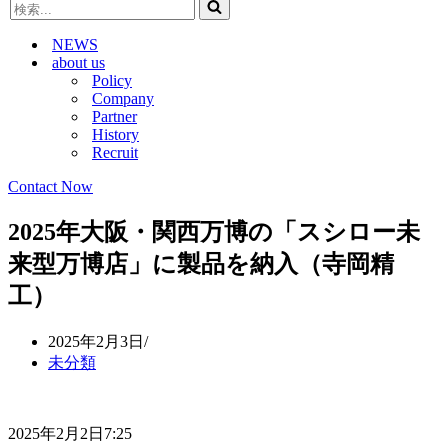
検
ビ
ゲ
索...
ゲ
ー
NEWS
ー
シ
about us
シ
ョ
Policy
ョ
ン
Company
ン
メ
Partner
メ
ニ
History
ニ
ュ
Recruit
ュ
ー
ー
Contact Now
2025年大阪・関西万博の「スシロー未
来型万博店」に製品を納入（寺岡精
工）
2025年2月3日
未分類
2025年2月2日7:25