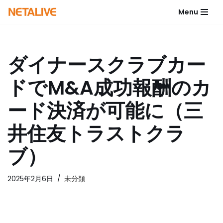
Menu
コ
ン
テ
ダイナースクラブカー
ン
ツ
ドでM&A成功報酬のカ
へ
ス
ード決済が可能に（三
キ
ッ
井住友トラストクラ
プ
ブ）
2025年2月6日
未分類