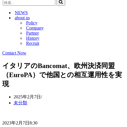
検
ビ
ゲ
索...
ゲ
ー
NEWS
ー
シ
about us
シ
ョ
Policy
ョ
ン
Company
ン
メ
Partner
メ
ニ
History
ニ
ュ
Recruit
ュ
ー
ー
Contact Now
イタリアのBancomat、欧州決済同盟
（EuroPA）で他国との相互運用性を実
現
2025年2月7日
未分類
2023年2月7日8:30