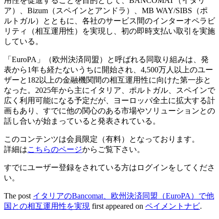
用性を促進することを目的として、BANCOMAT（イタリ
ア）、Bizum（スペインとアンドラ）、MB WAY/SIBS（ポ
ルトガル）とともに、各社のサービス間のインターオペラビ
リティ（相互運用性）を実現し、初の即時支払い取引を実施
している。
「EuroPA」（欧州決済同盟）と呼ばれる同取り組みは、発
表から1年も経たないうちに開始され、4,500万人以上のユー
ザーと182以上の金融機関間の相互運用性に向けた第一歩と
なった。2025年から主にイタリア、ポルトガル、スペインで
広く利用可能になる予定だが、ヨーロッパ全土に拡大する計
画もあり、すでに他の関心のある市場やソリューションとの
話し合いが始まっていると発表されている。
このコンテンツは会員限定（有料）となっております。
詳細は
こちらのページ
からご覧下さい。
すでにユーザー登録をされている方は
ログイン
をしてくださ
い。
The post
イタリアのBancomat、欧州決済同盟（EuroPA）で他
国との相互運用性を実現
first appeared on
ペイメントナビ
.