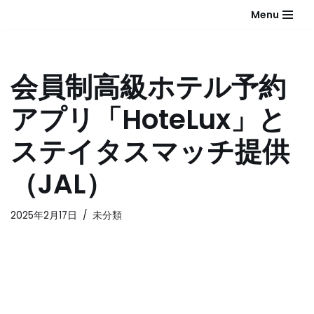
Menu
コ
ン
テ
会員制高級ホテル予約
ン
ツ
アプリ「HoteLux」と
へ
ス
ステイタスマッチ提供
キ
ッ
（JAL）
プ
2025年2月17日
未分類