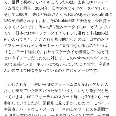
て、世界で初めてモバイルに入ったのは、まさにNFCフォー
ラム設立と同年、2004年、日本のおサイフケータイでした。
そして2006年、先ほど篠﨑さんからお話があったNokia6131に
NFCが搭載されます。私、そのNokia6131の実物を、今日持っ
て来ているのです。3Gの折り畳みケータイにNFCが入ってい
ます。日本のおサイフケータイよりも少し遅れて非接触の技
術が入ってきた。ただこれが画期的だったのは、日本のおサ
イフケータイはインターネットに直接つながるものというよ
りも、iモード経由で、おサイフケータイが機能してつながる
というイメージだったのに対して、このNokiaのデバイスは、
3Gで直接インターネットにつながっていたことです。今皆さ
んがスマホでNFCを使っているのと同じイメージです。
しかしこれが、当初からNFCフォーラムにかかわっていた人
たちが夢見ていた世界だったかというと、かなり微妙だと思
っています。NFCフォーラムのスタート時には70社ぐらいが
参加していましたが、業種別に見て多かったのは、モバイル
事業者、ハードウェアメーカー、その上でサービスを展開す
るJR東日本やクレジットカードのブランドなどです。その中