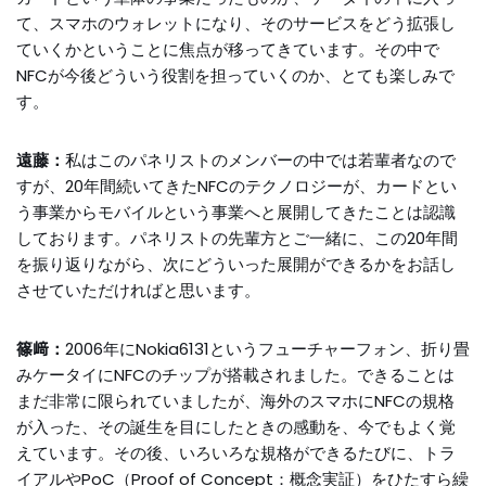
て、スマホのウォレットになり、そのサービスをどう拡張し
ていくかということに焦点が移ってきています。その中で
NFCが今後どういう役割を担っていくのか、とても楽しみで
す。
遠藤：
私はこのパネリストのメンバーの中では若輩者なので
すが、20年間続いてきたNFCのテクノロジーが、カードとい
う事業からモバイルという事業へと展開してきたことは認識
しております。パネリストの先輩方とご一緒に、この20年間
を振り返りながら、次にどういった展開ができるかをお話し
させていただければと思います。
篠﨑：
2006年にNokia6131というフューチャーフォン、折り畳
みケータイにNFCのチップが搭載されました。できることは
まだ非常に限られていましたが、海外のスマホにNFCの規格
が入った、その誕生を目にしたときの感動を、今でもよく覚
えています。その後、いろいろな規格ができるたびに、トラ
イアルやPoC（Proof of Concept：概念実証）をひたすら繰