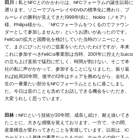
田川：
私とNFCとのかかわりは、NFCフォーラムの誕生以前に
遡ります。ソニーでブルーレイやDVDの標準化に携わり、ブ
ルーレイの勝利が見えてきた1999年頃に、Nokia（ノキア）
様、Philips様から、「NFCフォーラムをつくるのでファウン
ダーとして参加しませんか」というお誘いがあったのです。
FeliCaの拡大と国際化を検討していた当時のソニーにとっ
て、まさにぴったりのご提案をいただいたわけですが、本来
これに参加すべきFeliCa事業部は当時、2001年に控えたSuica
の立ち上げ直前で猛烈に忙しく、時間が割けない。そこで本
社の私に声がかかって、参加することになりました。振り返
れば結局20年間、後半の12年はチェアを務めながら、会社人
生の一番重たい部分をNFCフォーラムとともに過ごしまし
た。今日は昔のことも含めてお話しできる機会をいただき、
大変うれしく思っています。
田林：
NFCという技術が20年間、成長し続け、耐え抜いてき
たことに、大きな感慨を覚えております。一方で、その間、
産業構造が変わってきたことを実感しています。以前は、IC
カードという単体の事業だったものが、ケータイの中に入っ