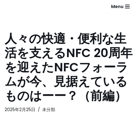
Menu
コ
ン
テ
人々の快適・便利な生
ン
ツ
活を支えるNFC 20周年
へ
ス
を迎えたNFCフォーラ
キ
ッ
ムが今、見据えている
プ
ものはーー？（前編）
2025年2月25日
未分類