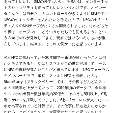
あってもいいし、SIMの外でもいい、あるいは、インターネッ
トのセキュリティを使ってもいいというわけです。オペレー
タさんたちは自分たちのコントロールがきくようにSIMの中に
NFCのセキュリティを入れたいと考えたので、NFCのセキュリ
ティ入りのSIMチップがたくさん開発されました。けれどもそ
の後は、オープンに、どういうかたちでも使えるようにとい
う方向でNFCが発展してきて、現在ではいろいろなものが混
在しています。結果的にはこれで良かったと思っています。
私がNFCに携わっていた20年間で一番運が良かったことは何
かと考えてみると、やはりスマホがこの世に登場して、一気
にNFCの搭載が進んだことだと思っています。NFCフォーラム
のメンバーの中で、最初にスマホにNFCを搭載したのは、
BlackBerry（ブラックベリー）です。その後はどんどんスマ
ホの搭載率が上がっていって、2019年頃のデータで、全世界
のスマホの出荷台数は年間約20億台、そのうち8割以上、9割
近くがNFCを搭載していました。6秒に1台、NFCが入ったスマ
ホが出荷されている計算です。その仕事に私も微力ながらか
かわることができたのは、大変幸せだったと思っておりま