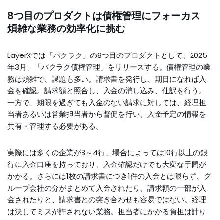
8つ目のプロダクトは債権管理にフォーカス
煩雑な業務の効率化に挑む
LayerXでは「バクラク」の8つ目のプロダクトとして、2025
年3月、「バクラク債権管理」をリリースする。債権管理の業
務は煩雑で、課題も多い。請求書を発行し、期日になれば入
金を確認。請求額と照合し、入金の消し込み、仕訳を行う。
一方で、期限を過ぎても入金のない請求に対しては、経理担
当者あるいは営業担当者から督促を行い、入金予定の情報を
共有・管理する必要がある。
実際には多くの企業が3～4行、場合によっては10行以上の銀
行に入金口座を持っており、入金確認だけでも大変な手間が
かかる。さらには1枚の請求書につき1件の入金とは限らず、グ
ループ会社の分がまとめて入金されたり、請求額の一部が入
金されたりと、請求書との突き合わせも容易ではない。経理
は決してミスが許されない業務。担当者にかかる負担は計り