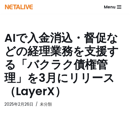
Menu
コ
ン
テ
AIで入金消込・督促な
ン
ツ
どの経理業務を支援す
へ
ス
る「バクラク債権管
キ
ッ
理」を3月にリリース
プ
（LayerX）
2025年2月26日
未分類