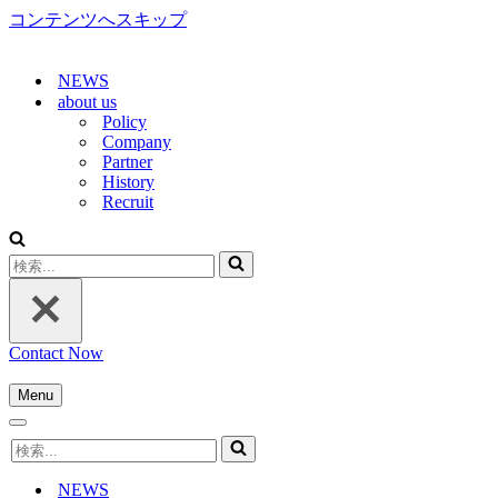
コンテンツへスキップ
NEWS
about us
Policy
Company
Partner
History
Recruit
検
索...
Contact Now
Menu
ナ
ナ
ビ
検
ビ
ゲ
索...
ゲ
ー
NEWS
ー
シ