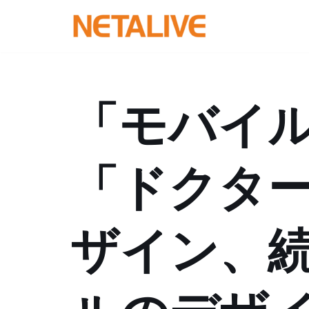
コ
ン
テ
ン
「モバイ
ツ
へ
ス
「ドクタ
キ
ッ
プ
ザイン、