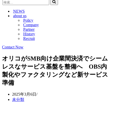
検
ビ
ゲ
索...
ゲ
ー
NEWS
ー
シ
about us
シ
ョ
Policy
ョ
ン
Company
ン
メ
Partner
メ
ニ
History
ニ
ュ
Recruit
ュ
ー
ー
Contact Now
オリコがSMB向け企業間決済でシーム
レスなサービス基盤を整備へ OBS内
製化やファクタリングなど新サービス
準備
2025年3月6日
未分類