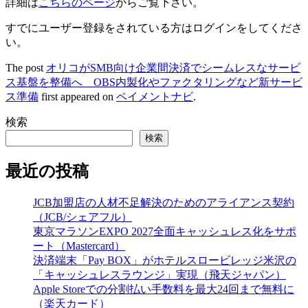
詳細は
こちらのページ
からご覧下さい。
すでにユーザー登録をされている方は
ログイン
をしてくださ
い。
The post
オリコがSMB向け企業間決済でシームレスなサービ
ス基盤を整備へ OBS内製化やファクタリングなど新サービ
ス準備
first appeared on
ペイメントナビ
.
検索
検索
最近の投稿
JCB加盟店の人材不足解決のためのアライアンス契約
（JCB/シェアフル）
東京マラソンEXPO 2027全面キャッシュレス化をサポ
ート（Mastercard）
決済端末「Pay BOX」がホテルスロービレッジ米沢の
「キャッシュレスラウンジ」実現（飛天ジャパン）
Apple Storeでの分割払い手数料を最大24回まで無料に
（楽天カード）