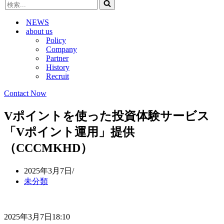
検
ビ
ゲ
索...
ゲ
ー
NEWS
ー
シ
about us
シ
ョ
Policy
ョ
ン
Company
ン
メ
Partner
メ
ニ
History
ニ
ュ
Recruit
ュ
ー
ー
Contact Now
Vポイントを使った投資体験サービス
「Vポイント運用」提供
（CCCMKHD）
2025年3月7日
未分類
2025年3月7日18:10