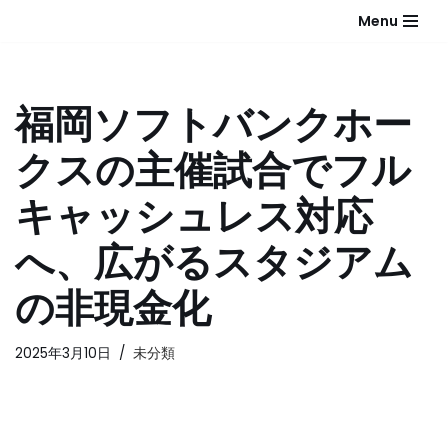
Menu
コ
ン
テ
福岡ソフトバンクホー
ン
ツ
クスの主催試合でフル
へ
ス
キャッシュレス対応
キ
ッ
へ、広がるスタジアム
プ
の非現金化
2025年3月10日
未分類