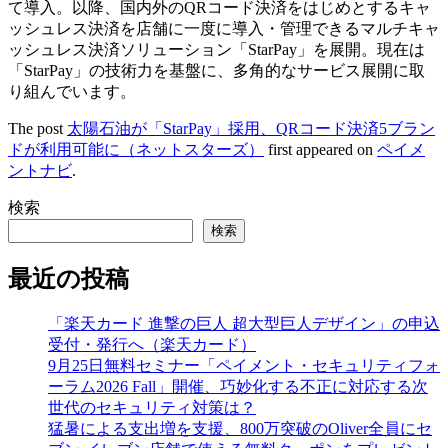
て導入。以降、国内外のQRコード決済をはじめとするキャ
ッシュレス決済を店舗に一度に導入・管理できるマルチキャ
ッシュレス決済ソリューション「StarPay」を展開。現在は
「StarPay」の技術力を基盤に、多角的なサービス展開に取
り組んでいます。
The post
太陽石油が「StarPay」採用、QRコード決済5ブラン
ドが利用可能に（ネットスターズ）
first appeared on
ペイメ
ントナビ
.
検索
検索
最近の投稿
「楽天カード 進撃の巨人 超大型巨人デザイン」の申込
受付・発行へ（楽天カード）
9月25日無料セミナー「ペイメント・セキュリティフォ
ーラム2026 Fall」開催、巧妙化する不正に対応する次
世代のセキュリティ対策は？
猛暑による支出増を支援、800万突破のOliver全員にセ