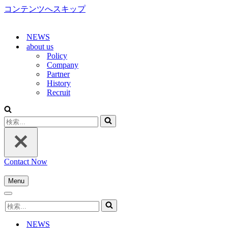
コンテンツへスキップ
NEWS
about us
Policy
Company
Partner
History
Recruit
検
索...
Contact Now
Menu
ナ
ナ
ビ
検
ビ
ゲ
索...
ゲ
ー
NEWS
ー
シ