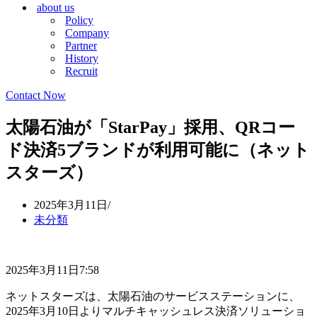
about us
シ
ョ
Policy
ョ
ン
Company
ン
メ
Partner
メ
ニ
History
ニ
ュ
Recruit
ュ
ー
ー
Contact Now
太陽石油が「StarPay」採用、QRコー
ド決済5ブランドが利用可能に（ネット
スターズ）
2025年3月11日
未分類
2025年3月11日7:58
ネットスターズは、太陽石油のサービスステーションに、
2025年3月10日よりマルチキャッシュレス決済ソリューショ