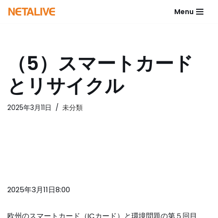
Menu
コ
ン
テ
（5）スマートカード
ン
ツ
とリサイクル
へ
ス
キ
2025年3月11日
未分類
ッ
プ
2025年3月11日8:00
欧州のスマートカード（ICカード）と環境問題の第５回目