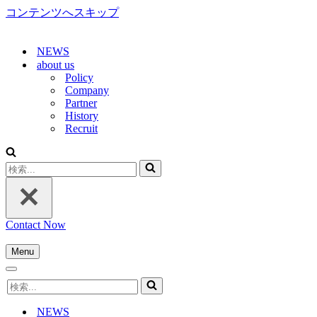
コンテンツへスキップ
NEWS
about us
Policy
Company
Partner
History
Recruit
検
索...
Contact Now
Menu
ナ
ナ
ビ
検
ビ
ゲ
索...
ゲ
ー
NEWS
ー
シ