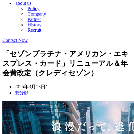
about us
シ
ョ
Policy
ョ
ン
Company
ン
メ
Partner
メ
ニ
History
ニ
ュ
Recruit
ュ
ー
ー
Contact Now
「セゾンプラチナ・アメリカン・エキ
スプレス・カード」リニューアル＆年
会費改定（クレディセゾン）
2025年3月13日
未分類