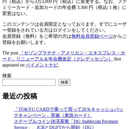
円（税込）から3万3,000 円（税込）に変更する。なお、ファ
ミリーカード・追加カードの年会費 3,300 円（税込/ 1 枚）に
変更はない。
このコンテンツは会員限定となっております。すでにユーザ
ー登録をされている方はログインをしてください。
会員登録（無料）をご希望の方は
無料会員登録ページ
からご
登録をお願いします。
The post
「セゾンプラチナ・アメリカン・エキスプレス・カ
ード」リニューアル＆年会費改定（クレディセゾン）
first
appeared on
ペイメントナビ
.
検索
検索
最近の投稿
「TOKYU CARDで乗って買って20％キャッシュバッ
クキャンペーン」実施（東急カード）
ステーブルコイン決済基盤「DG Stablecoin Payment
Service」、JCBとDGFTから開始（DG）