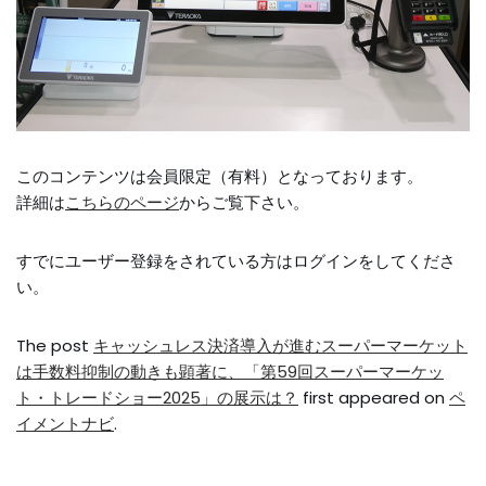
このコンテンツは会員限定（有料）となっております。
詳細は
こちらのページ
からご覧下さい。
すでにユーザー登録をされている方は
ログイン
をしてくださ
い。
The post
キャッシュレス決済導入が進むスーパーマーケット
は手数料抑制の動きも顕著に、「第59回スーパーマーケッ
ト・トレードショー2025」の展示は？
first appeared on
ペ
イメントナビ
.