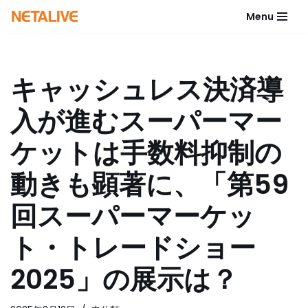
Menu
コ
ン
テ
キャッシュレス決済導
ン
ツ
入が進むスーパーマー
へ
ス
ケットは手数料抑制の
キ
ッ
動きも顕著に、「第59
プ
回スーパーマーケッ
ト・トレードショー
2025」の展示は？