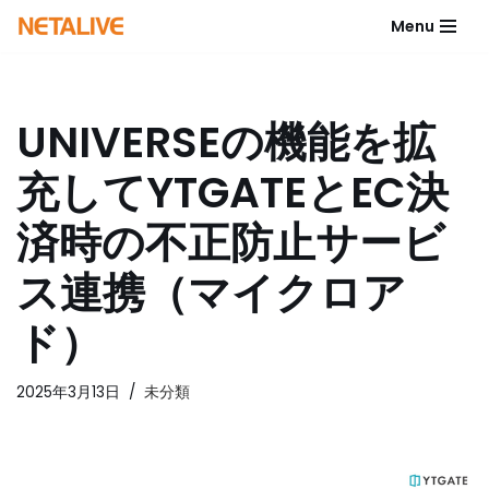
Menu
コ
ン
テ
UNIVERSEの機能を拡
ン
ツ
充してYTGATEとEC決
へ
ス
済時の不正防止サービ
キ
ッ
ス連携（マイクロア
プ
ド）
2025年3月13日
未分類