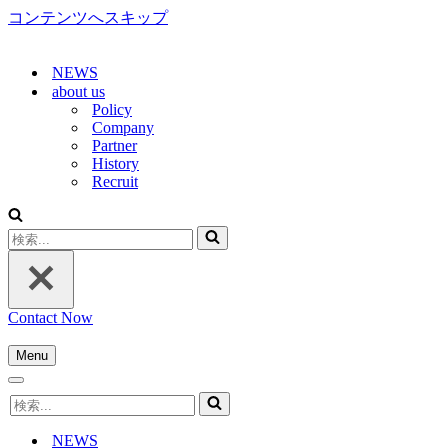
コンテンツへスキップ
NEWS
about us
Policy
Company
Partner
History
Recruit
検
索...
Contact Now
Menu
ナ
ナ
ビ
検
ビ
ゲ
索...
ゲ
ー
NEWS
ー
シ