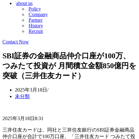
about us
シ
ョ
Policy
ョ
ン
Company
ン
メ
Partner
メ
ニ
History
ニ
ュ
Recruit
ュ
ー
ー
Contact Now
SBI証券の金融商品仲介口座が100万、
つみたて投資が 月間積立金額850億円を
突破（三井住友カード）
2025年3月18日
未分類
2025年3月18日8:31
三井住友カードは、同社と三井住友銀行のSBI証券金融商品
仲介口座が合計で100万口座、「三井住友カード つみたて投