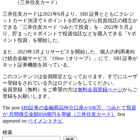
（三井住友カード）
三井住友カードは2021年6月より、SBI 証券とともにクレジ
ットカード決済でＶポイントを貯めながら投資信託の積立が
できる「三井住友カード つみたて投資」を、2022年５月よ
り、貯まったＶポイントで投資信託などを購入できる「Vポ
イント投資」を開始した。
また、2023年3月よりサービスを開始した、個人の利用者向
け総合金融サービス「Olive（オリーブ）」にて、SBI 証券が
ネット証券機能を担っている。
このコンテンツは会員限定となっております。すでにユーザ
ー登録をされている方はログインをしてください。
会員登録（無料）をご希望の方は
無料会員登録ページ
からご
登録をお願いします。
The post
SBI証券の金融商品仲介口座が100万、つみたて投資
が 月間積立金額850億円を突破（三井住友カード）
first
appeared on
ペイメントナビ
.
検索
検索