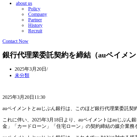
about us
シ
ョ
Policy
ョ
ン
Company
ン
メ
Partner
メ
ニ
History
ニ
ュ
Recruit
ュ
ー
ー
Contact Now
銀行代理業委託契約を締結（auペイメン
2025年3月20日
未分類
2025年3月20日11:30
auペイメントとauじぶん銀行は、このほど銀行代理業委託契
これに伴い、2025年3月18日より、auペイメントはauじ
金」「カードローン」「住宅ローン」の契約締結の媒介業務