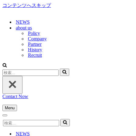
コンテンツへスキップ
NEWS
about us
Policy
Company
Partner
History
Recruit
検
索...
Contact Now
Menu
ナ
ナ
ビ
検
ビ
ゲ
索...
ゲ
ー
NEWS
ー
シ