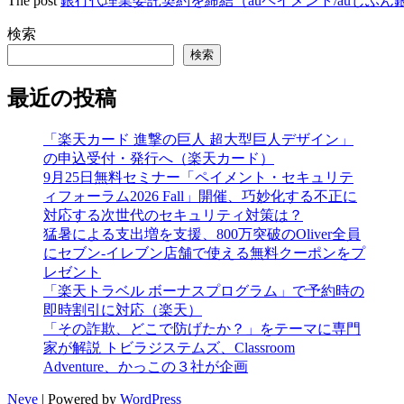
The post
銀行代理業委託契約を締結（auペイメント/auじぶん
検索
検索
最近の投稿
「楽天カード 進撃の巨人 超大型巨人デザイン」
の申込受付・発行へ（楽天カード）
9月25日無料セミナー「ペイメント・セキュリテ
ィフォーラム2026 Fall」開催、巧妙化する不正に
対応する次世代のセキュリティ対策は？
猛暑による支出増を支援、800万突破のOliver全員
にセブン‐イレブン店舗で使える無料クーポンをプ
レゼント
「楽天トラベル ボーナスプログラム」で予約時の
即時割引に対応（楽天）
「その詐欺、どこで防げたか？」をテーマに専門
家が解説 トビラジステムズ、Classroom
Adventure、かっこの３社が企画
Neve
| Powered by
WordPress