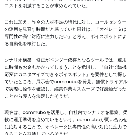
コストを削減することが求められていた。
これに加え、昨今の人材不足の時代に対し、コールセンター
の運用を見直す時期だと感じていた同社は、「オペレータは
専門性の高い対応に注力したい」と考え、ボイスボットによ
る自動化を検討した。
シナリオ構築・修正がベンダー依存となるツールでは、運用
に時間もお金もかかってしまうことを危惧し、「自社で臨機
応変にカスタマイズできるボイスボット」を要件として探し
ていたところ、展示会でcommuboを発見。無償トライアル
で実際に操作を確認し、編集作業もスムーズで好感触だった
ことから導入を決定したそうだ。
現在は、commuboを活用し、自社内でシナリオを構築、柔
軟に運用準備を進めているという。commuboが問い合わせ
に応対することで、オペレータは専門性の高い対応に注力で
きることを期待しているそうだ。