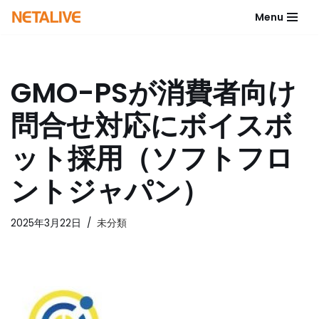
Menu
コ
ン
テ
GMO-PSが消費者向け
ン
ツ
問合せ対応にボイスボ
へ
ス
ット採用（ソフトフロ
キ
ッ
ントジャパン）
プ
2025年3月22日
未分類