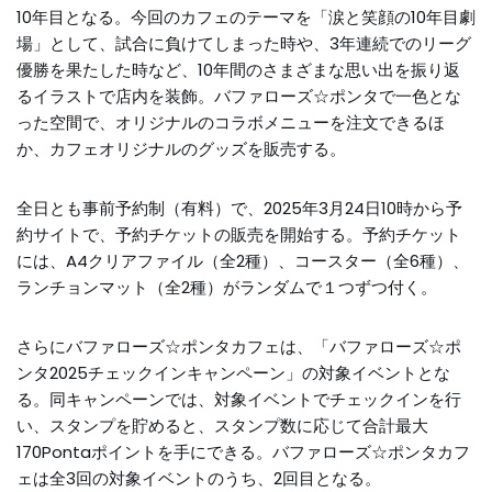
10年目となる。今回のカフェのテーマを「涙と笑顔の10年目劇
場」として、試合に負けてしまった時や、3年連続でのリーグ
優勝を果たした時など、10年間のさまざまな思い出を振り返
るイラストで店内を装飾。バファローズ☆ポンタで一色とな
った空間で、オリジナルのコラボメニューを注文できるほ
か、カフェオリジナルのグッズを販売する。
全日とも事前予約制（有料）で、2025年3月24日10時から予
約サイトで、予約チケットの販売を開始する。予約チケット
には、A4クリアファイル（全2種）、コースター（全6種）、
ランチョンマット（全2種）がランダムで１つずつ付く。
さらにバファローズ☆ポンタカフェは、「バファローズ☆ポ
ンタ2025チェックインキャンペーン」の対象イベントとな
る。同キャンペーンでは、対象イベントでチェックインを行
い、スタンプを貯めると、スタンプ数に応じて合計最大
170Pontaポイントを手にできる。バファローズ☆ポンタカフ
ェは全3回の対象イベントのうち、2回目となる。