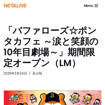
Menu
コ
ン
テ
「バファローズ☆ポン
ン
ツ
タカフェ ～涙と笑顔の
へ
ス
10年目劇場～」期間限
キ
ッ
定オープン（LM）
プ
2025年3月24日
未分類