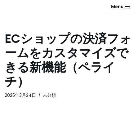
Menu
コ
ン
テ
ECショップの決済フォ
ン
ツ
ームをカスタマイズで
へ
ス
きる新機能（ペライ
キ
ッ
チ）
プ
2025年3月24日
未分類