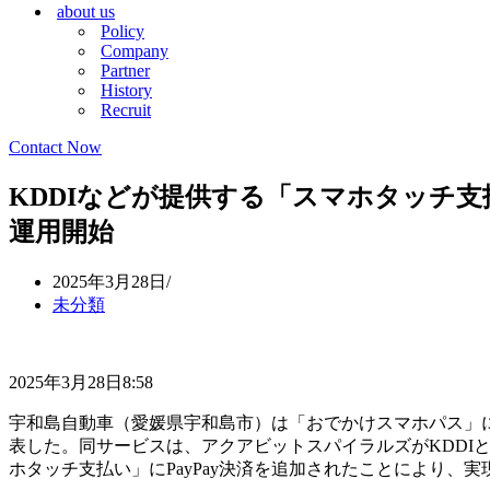
about us
シ
ョ
Policy
ョ
ン
Company
ン
メ
Partner
メ
ニ
History
ニ
ュ
Recruit
ュ
ー
ー
Contact Now
KDDIなどが提供する「スマホタッチ支払
運用開始
2025年3月28日
未分類
2025年3月28日8:58
宇和島自動車（愛媛県宇和島市）は「おでかけスマホパス」におい
表した。同サービスは、アクアビットスパイラルズがKDDI
ホタッチ支払い」にPayPay決済を追加されたことにより、実