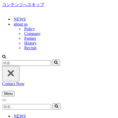
コンテンツへスキップ
NEWS
about us
Policy
Company
Partner
History
Recruit
検
索...
Contact Now
Menu
ナ
ナ
ビ
検
ビ
ゲ
索...
ゲ
ー
NEWS
ー
シ