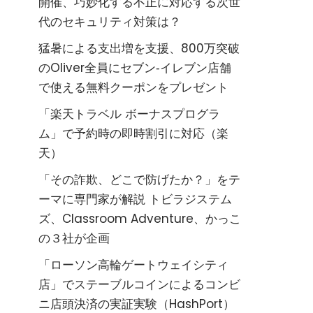
開催、巧妙化する不正に対応する次世
代のセキュリティ対策は？
猛暑による支出増を支援、800万突破
のOliver全員にセブン‐イレブン店舗
で使える無料クーポンをプレゼント
「楽天トラベル ボーナスプログラ
ム」で予約時の即時割引に対応（楽
天）
「その詐欺、どこで防げたか？」をテ
ーマに専門家が解説 トビラジステム
ズ、Classroom Adventure、かっこ
の３社が企画
「ローソン高輪ゲートウェイシティ
店」でステーブルコインによるコンビ
ニ店頭決済の実証実験（HashPort）