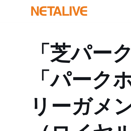
コ
ン
テ
ン
「芝パー
ツ
へ
ス
「パーク
キ
ッ
プ
リーガメ