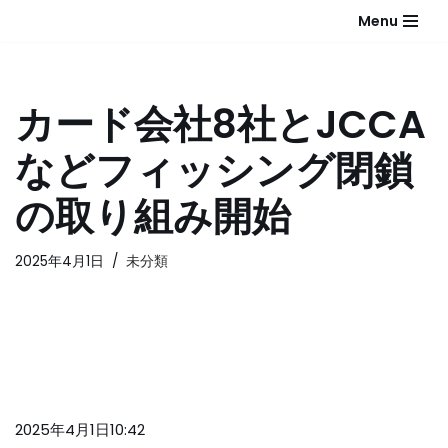
Menu
コ
ン
テ
カード会社8社とJCCA
ン
ツ
などフィッシング閉鎖
へ
ス
の取り組み開始
キ
ッ
2025年4月1日
未分類
プ
2025年4月1日10:42