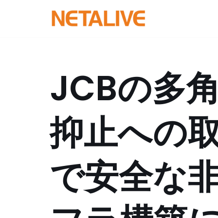
コ
ン
テ
ン
JCBの多
ツ
へ
ス
抑止への
キ
ッ
プ
で安全な