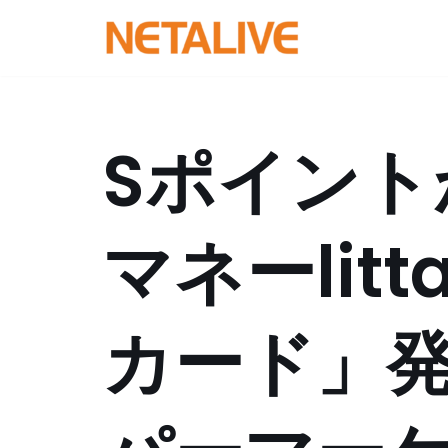
コ
ン
テ
ン
Sポイント
ツ
へ
ス
マネーlit
キ
ッ
プ
カード」