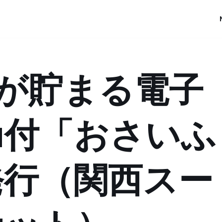
が貯まる電子
ta付「おさいふ
発行（関西スー