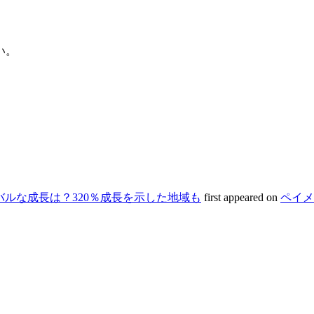
い。
ローバルな成長は？320％成長を示した地域も
first appeared on
ペイメ