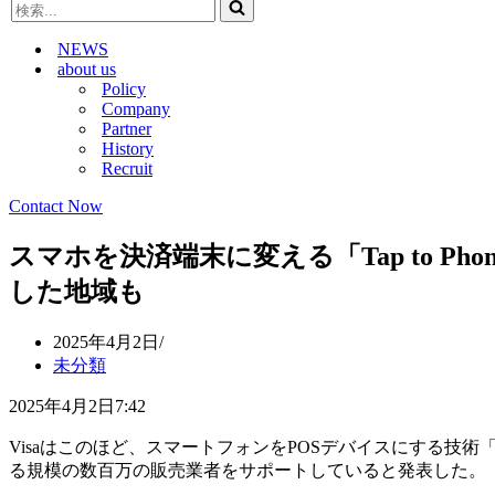
検
ビ
ゲ
索...
ゲ
ー
NEWS
ー
シ
about us
シ
ョ
Policy
ョ
ン
Company
ン
メ
Partner
メ
ニ
History
ニ
ュ
Recruit
ュ
ー
ー
Contact Now
スマホを決済端末に変える「Tap to P
した地域も
2025年4月2日
未分類
2025年4月2日7:42
Visaはこのほど、スマートフォンをPOSデバイスにする技術「Ta
る規模の数百万の販売業者をサポートしていると発表した。