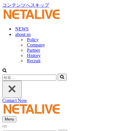
コンテンツへスキップ
NEWS
about us
Policy
Company
Partner
History
Recruit
検
索...
Contact Now
Menu
ナ
ナ
ビ