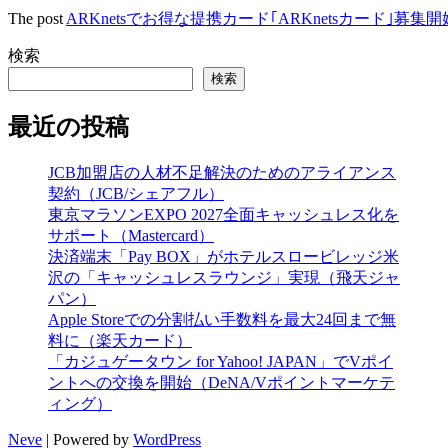
The post
ARKnetsでお得な提携カード｢ARKnetsカード｣募
検索
検索
最近の投稿
JCB加盟店の人材不足解決のためのアライアンス
契約（JCB/シェアフル）
東京マラソンEXPO 2027全面キャッシュレス化を
サポート（Mastercard）
決済端末「Pay BOX」がホテルスロービレッジ米
沢の「キャッシュレスラウンジ」実現（飛天ジャ
パン）
Apple Storeでの分割払い手数料を最大24回まで無
料に（楽天カード）
「カジュゲータウン for Yahoo! JAPAN」でVポイ
ントへの交換を開始（DeNA/Vポイントマーケテ
ィング）
Neve
| Powered by
WordPress