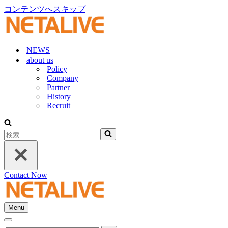
コンテンツへスキップ
NEWS
about us
Policy
Company
Partner
History
Recruit
検
索...
Contact Now
Menu
ナ
ナ
ビ