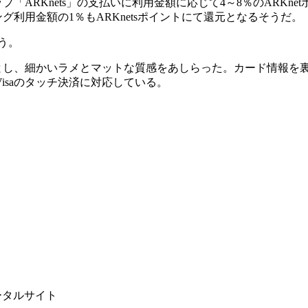
「ARKnets」の支払いに利用金額に応じて4～8％のARKnet
グ利用金額の1％もARKnetsポイントにて還元となるそうだ。
う。
調とし、細かいラメとマットな質感をあしらった。カード情報を
isaのタッチ決済に対応している。
ータルサイト