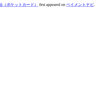
集開始（ポケットカード）
first appeared on
ペイメントナビ
.