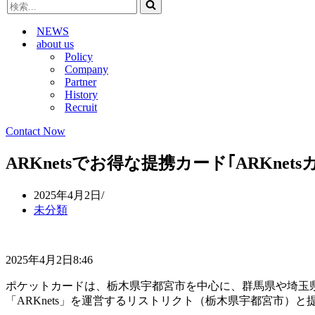
検
ビ
ゲ
索...
ゲ
ー
NEWS
ー
シ
about us
シ
ョ
Policy
ョ
ン
Company
ン
メ
Partner
メ
ニ
History
ニ
ュ
Recruit
ュ
ー
ー
Contact Now
ARKnetsでお得な提携カード｢ARKn
2025年4月2日
未分類
2025年4月2日8:46
ポケットカードは、栃木県宇都宮市を中心に、群馬県や埼玉
「ARKnets」を運営するリストリクト（栃木県宇都宮市）と提携